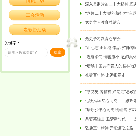
团员活动
深入贯彻党的二十大精神 坚
“喜迎二十大 赋能新征程”主
工会活动
党史学习教育总结会
老教协活动
党史学习教育总结会
关键字：
“明心志 正师德 修品行”师
​“温馨瞬间 情暖康小”教师集
“赓续中国共产党人的精神谱
礼赞百年路 永远跟党走
“学党史 传精神 跟党走”思政
七秩风华 红心向党——思政
“康乐少年心向党 明理笃行立志
共谱英雄曲·追梦新时代 —
弘扬三牛精神 开拓进取之路