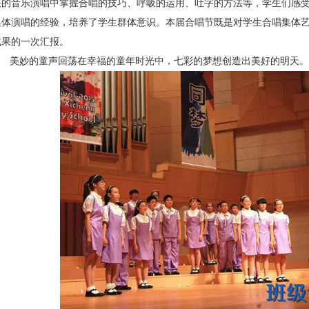
快的音乐演唱中掌握合唱的技巧、呼吸的运用、吐字的方法等，学生们感
集体演唱的经验，培养了学生群体意识。本届合唱节既是对学生合唱集体
成果的一次汇报。
美妙的童声回荡在幸福的童年时光中，七彩的梦想创造出美好的明天。