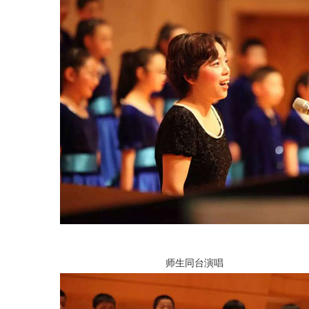
师生同台演唱