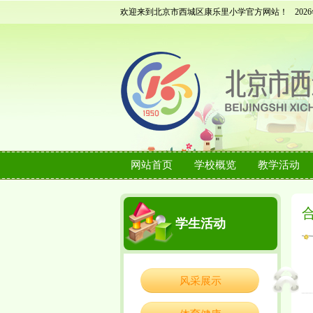
欢迎来到北京市西城区康乐里小学官方网站！
202
网站首页
学校概览
教学活动
学生活动
风采展示