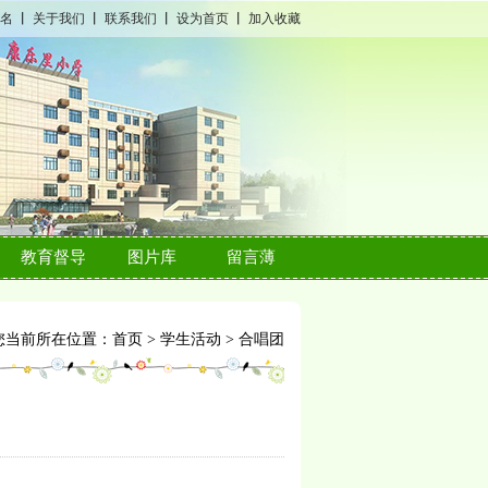
名
丨
关于我们
丨
联系我们
丨
设为首页
丨
加入收藏
教育督导
图片库
留言薄
您当前所在位置：
首页
>
学生活动
>
合唱团