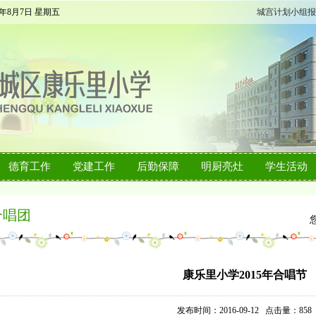
6年8月7日 星期五
城宫计划小组报
德育工作
党建工作
后勤保障
明厨亮灶
学生活动
合唱团
康乐里小学2015年合唱节
发布时间：2016-09-12 点击量：
858