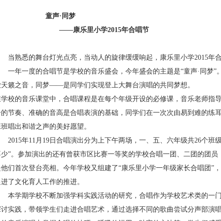
童声
·同梦
——
康乐里小学
2015
年合唱节
当熟悉的舞台灯光点亮，当动人的旋律缓缓响起，康乐里小学2015年
一年一度的合唱节是学校的音乐盛会，今年盛会的主题是“童声·同梦”
嫩天籁之音，同梦——是同学们实现登上大舞台演唱的共同梦想。
在学校的音乐课堂中，合唱课程是在每个年级开设的必修课，音乐老师指
一的节奏、准确的音高是合唱表演的基础，同学们在一次次由易到难的练
班班唱出和谐之声的美好愿望。
2015年11月19日合唱演出分为上下午两场，一、五、六年级共26个班
不少”。参加演出的还有曾获市区比赛一等奖的学校合唱一团、二团的团员
是他们首次登台亮相。今年学校又组建了“康乐里小学一年级家长合唱团”，
促进了文化育人工作的推进。
本学期学校不断加强学科实践活动的研究，合唱作为学校艺术类的一门
探讨实践，带领学生们走进合唱艺术，通过选择不同的歌曲尝试分声部演