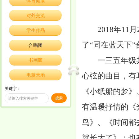
体育健康
对外交流
2018年11
学生作品
了“同在蓝天下”
合唱团
一三五年级共3
书画廊
心弦的曲目，有
电脑天地
关键字：
《小纸船的梦》
有温暖抒情的《
鸟》、《时间都
就长大了》；也