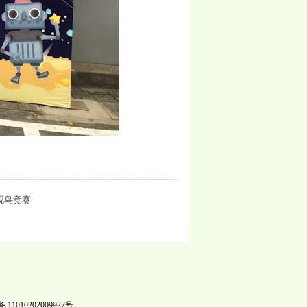
观鸟竞赛
1010202009927号